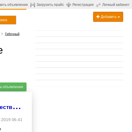
вить объявление
Загрузить прайс
Регистрация
Личный кабинет
Добавить
оиск
Гибочный
е
ь объявление
К
узнечные станки ПРОФИ-ВТ для художественной ковки
.2019 06:41
е